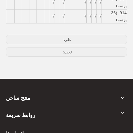
√
√
√
√
√
√
بوصة)
914 (36
√
√
√
√
√
√
بوصة)
على:
تحت:
منتج ساخن
روابط سريعة