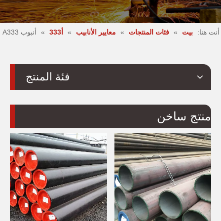
أنت هنا:
بيت
»
فئات المنتجات
»
معايير الأنابيب
»
أ333
»
أنبوب A333
فئة المنتج
منتج ساخن