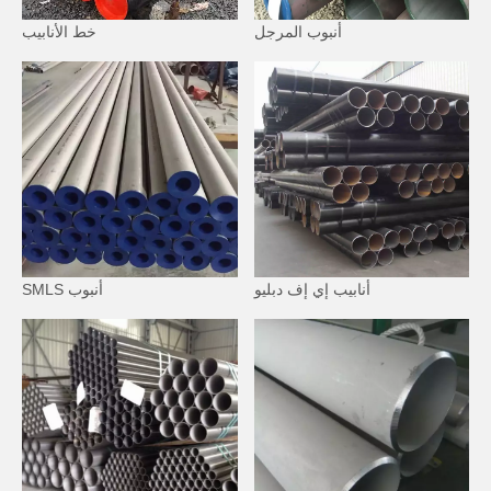
أنبوب المرجل
خط الأنابيب
أنابيب إي إف دبليو
أنبوب SMLS