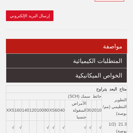
إرسال البريد الإلكتروني
مواصفة
المتطلبات الكيميائية
الخواص الميكانيكية
متاح البعد يتراوح
حائط سمك (SCH)
التطوير
الأمراض
التنظيمي (مم/
10
20
30
المنقولة
40
60
XS
80
100
120
140
160
XXS
بوصة)
جنسيا
21.3 (1/2
√
√
√
√
√
√
√
√
بوصة)