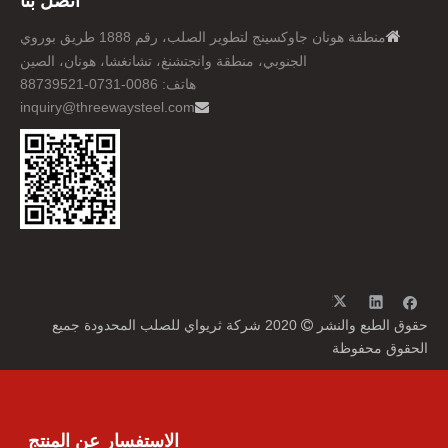
اتصل بنا

منطقة هونان جاوكسينج لتطوير الصلب، رقم 1888 طريق بوروي
الجنوبي، منطقة وانجتشنغ، تشانغشا، هونان، الصين
هاتف: 0086-0731-88739521
inquiry@threewaysteel.com

حقوق الطبع والنشر
2020 شركة ثريواي للصلب المحدودة جميع

الحقوق محفوظة
الاستفسار عن المنتج