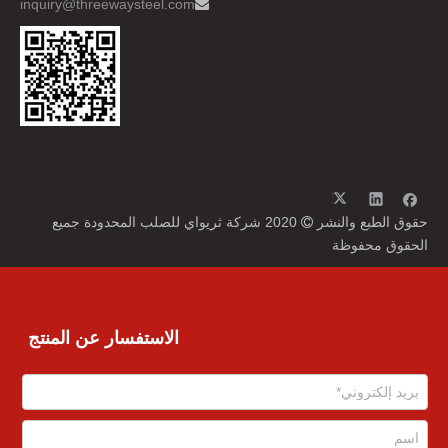
inquiry@threewaysteel.com

حقوق الطبع والنشر
2020 شركة ثريواي للصلب المحدودة جميع

الحقوق محفوظة
الاستفسار عن المنتج