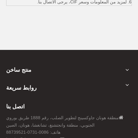
6. لمزيد من المعلومات وسعر CIF، يرجى الاتصال بنا.
منتج ساخن
روابط سريعة
اتصل بنا

منطقة هونان جاوكسينج لتطوير الصلب، رقم 1888 طريق بوروي
الجنوبي، منطقة وانجتشنغ، تشانغشا، هونان، الصين
هاتف: 0086-0731-88739521